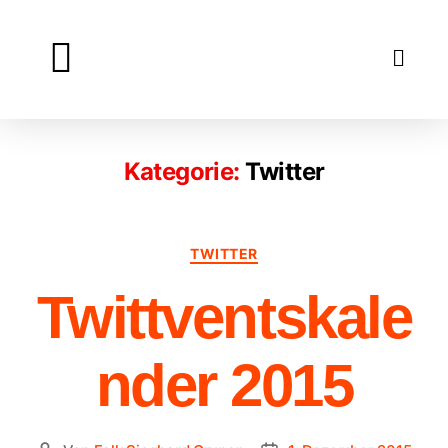
Lexikon
Über
Kontakt
Impressum
Datenschutz
Blog
Kategorie:
Twitter
TWITTER
Twittventskale
nder 2015