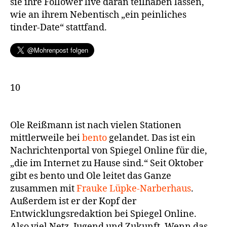
sie ihre Follower live daran teilhaben lassen,
wie an ihrem Nebentisch „ein peinliches
tinder-Date“ stattfand.
10
Ole Reißmann ist nach vielen Stationen
mittlerweile bei
bento
gelandet. Das ist ein
Nachrichtenportal von Spiegel Online für die,
„die im Internet zu Hause sind.“ Seit Oktober
gibt es bento und Ole leitet das Ganze
zusammen mit
Frauke Lüpke-Narberhaus
.
Außerdem ist er der Kopf der
Entwicklungsredaktion bei Spiegel Online.
Also viel Netz, Jugend und Zukunft. Wenn das