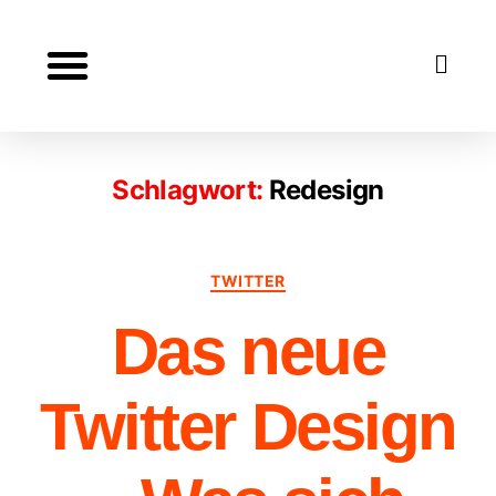
Lexikon
Über
Kontakt
Impressum
Datenschutz
Blog
Schlagwort:
Redesign
TWITTER
Das neue
Twitter Design