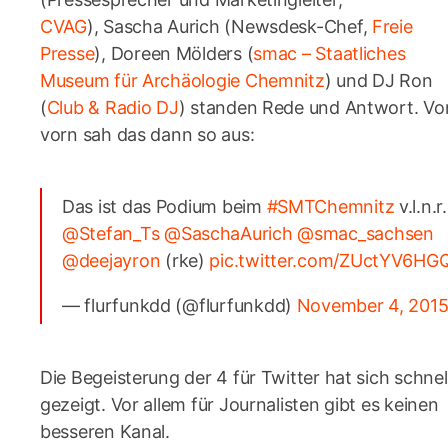
CVAG
), Sascha Aurich (Newsdesk-Chef,
Freie
Presse
), Doreen Mölders (
smac – Staatliches
Museum für Archäologie Chemnitz
) und DJ Ron
(
Club & Radio DJ
) standen Rede und Antwort. Vo
vorn sah das dann so aus:
Das ist das Podium beim
#SMTChemnitz
v.l.n.r.
@Stefan_Ts
@SaschaAurich
@smac_sachsen
@deejayron
(rke)
pic.twitter.com/ZUctYV6HG
— flurfunkdd (@flurfunkdd)
November 4, 201
Die Begeisterung der 4 für Twitter hat sich schnel
gezeigt. Vor allem für Journalisten gibt es keinen
besseren Kanal.