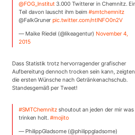
@FOG_Institut
3.000 Twitterer in Chemnitz. Ei
Teil davon lauscht ihm beim
#smtchemnitz
@FalkGruner
pic.twitter.com/ntlNFO0n2V
— Maike Riedel (@likeagentur)
November 4,
2015
Dass Statistik trotz hervorragender grafischer
Aufbereitung dennoch trocken sein kann, zeigten
die ersten Wünsche nach Getränkenachschub.
Standesgemäß per Tweet!
#SMTChemnitz
shoutout an jeden der mir was
trinken holt.
#mojito
— PhilippGladsome (@philippgladsome)