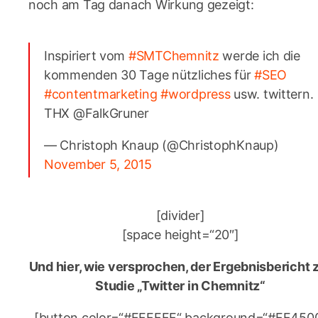
noch am Tag danach Wirkung gezeigt:
Inspiriert vom
#SMTChemnitz
werde ich die
kommenden 30 Tage nützliches für
#SEO
#contentmarketing
#wordpress
usw. twittern.
THX @FalkGruner
— Christoph Knaup (@ChristophKnaup)
November 5, 2015
[divider]
[space height=“20″]
Und hier, wie versprochen, der Ergebnisbericht 
Studie „Twitter in Chemnitz“
[button color=“#FFFFFF“ background=“#FF450