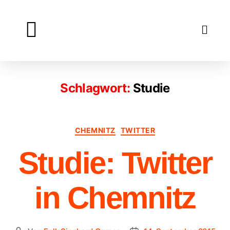
Lexikon
Über
Kontakt
Impressum
Datenschutz
Blog
Schlagwort:
Studie
CHEMNITZ
TWITTER
Studie: Twitter
in Chemnitz