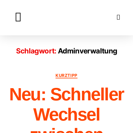
Lexikon
Über
Kontakt
Impressum
Datenschutz
Blog
Schlagwort:
Adminverwaltung
KURZTIPP
Neu: Schneller
Wechsel