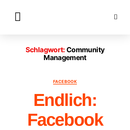
Lexikon
Über
Kontakt
Impressum
Datenschutz
Blog
Schlagwort:
Community
Management
FACEBOOK
Endlich:
Facebook