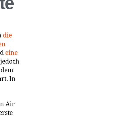
te
n
die
en
nd
eine
 jedoch
t dem
rt. In
n Air
erste