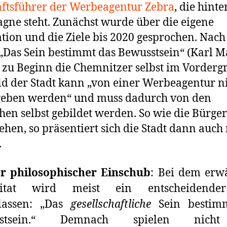
ftsführer der Werbeagentur Zebra
, die hinte
ne steht. Zunächst wurde über die eigene
tion und die Ziele bis 2020 gesprochen. Nac
„Das Sein bestimmt das Bewusstsein“ (Karl M
 zu Beginn die Chemnitzer selbst im Vorderg
ld der Stadt kann „von einer Werbeagentur n
geben werden“ und muss dadurch von den
en selbst gebildet werden. So wie die Bürger
sehen, so präsentiert sich die Stadt dann auch
.
er philosophischer Einschub
: Bei dem erw
itat wird meist ein entscheidende
lassen: „Das
gesellschaftliche
Sein bestim
sstsein.“ Demnach spielen nich