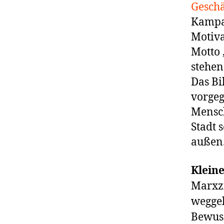
Geschä
Kampag
Motiva
Motto 
stehen
Das Bi
vorge
Mensch
Stadt 
außen
Klein
Marxz
wegge
Bewu