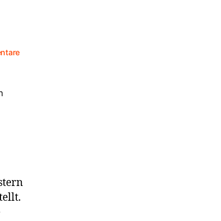
ntare
stern
ellt.
e