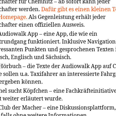
chafter für Chemnitz – ab sofort kann jeder
chafter werden.
Dafür gibt es einen kleinen T
 Homepage.
Als Gegenleistung erhält jeder
chafter einen offiziellen Ausweis.
Audiowalk App – eine App, die wie ein
trundgang funktioniert. Inklusive Navigation
ressanten Punkten und gesprochenen Texten 
sch, Englisch und Sächsisch.
Hörbuch – die Texte der Audiowalk App auf C
e sollen u.a. Taxifahrer an interessierte Fahrg
ergeben können.
hel sucht Köpfchen – eine Fachkräfteinitiative
t weiter erläutert wurde.
Club der Macher – eine Diskussionsplattform,
falls ohne weitere Informationen.