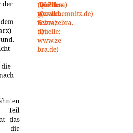
r der
h dem
arx)
rund.
icht
 die
 nach
ähnten
r Teil
mt das
t die