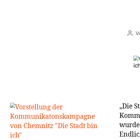
V
„Die St
Kommu
wurde 
Endlic