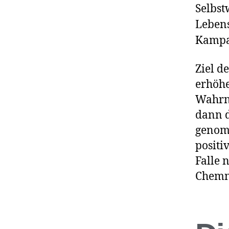
Selbs
Lebens
Kampag
Ziel d
erhöhe
Wahrne
dann 
genomm
positi
Falle 
Chemni