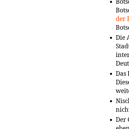
Bots
Bots
der
Bots
Die 
Stad
inte
Deut
Das 
Dies
weit
Nisc
nich
Der 
eben