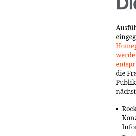
Di
Ausfü
eingeg
Homepa
werde
entspr
die Fr
Publik
nächst
Rock
Konz
Info