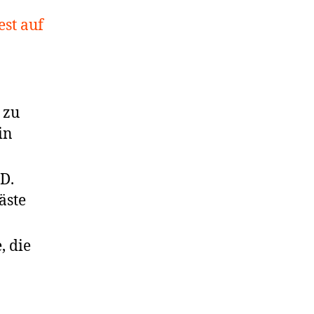
est auf
 zu
in
D.
äste
, die