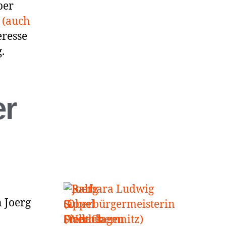
ber
 (auch
eresse
.
er
 Joerg