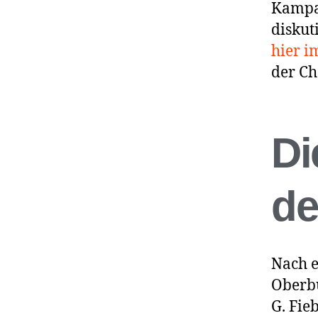
Kampag
diskut
hier i
der Ch
Di
de
Nach e
Oberb
G. Fie