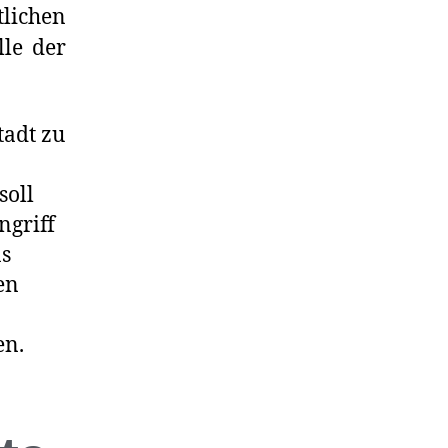
lichen
lle der
tadt zu
soll
griff
as
en
en.