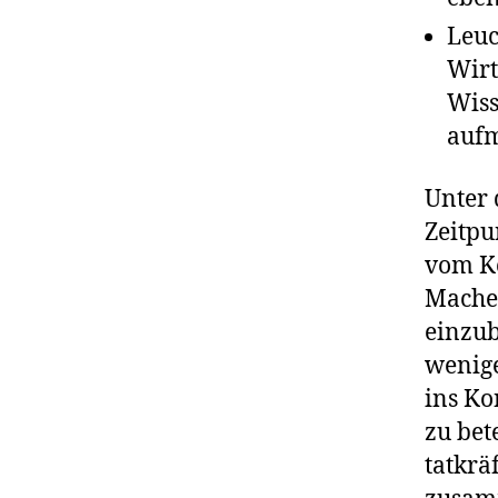
Leuc
Wirt
Wiss
auf
Unter 
Zeitpu
vom Ko
Macher
einzub
wenige
ins Ko
zu bet
tatkrä