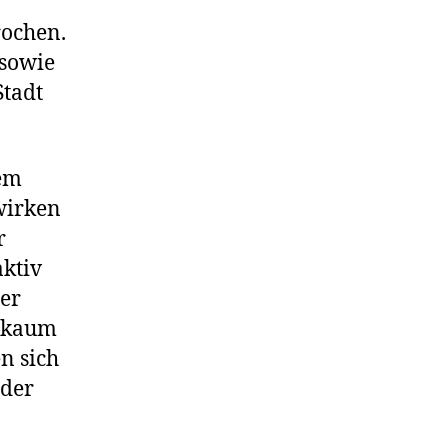
rochen.
 sowie
Stadt
sem
wirken
r
aktiv
der
l kaum
n sich
 der