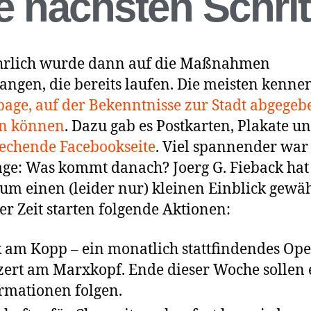
e nächsten Schrit
hrlich wurde dann auf die Maßnahmen
angen, die bereits laufen. Die meisten kenne
ge, auf der Bekenntnisse zur Stadt abgegeb
n können
. Dazu gab es Postkarten, Plakate u
echende Facebookseite
. Viel spannender war
age: Was kommt danach? Joerg G. Fieback ha
um einen (leider nur) kleinen Einblick gewäh
er Zeit starten folgende Aktionen:
 am Kopp – ein monatlich stattfindendes Ope
ert am Marxkopf. Ende dieser Woche sollen 
rmationen folgen.