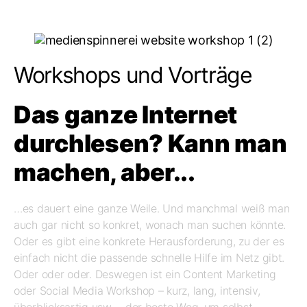
Workshops und Vorträge
Das ganze Internet
durchlesen? Kann man
machen, aber...
…es dauert eine ganze Weile. Und manchmal weiß man
auch gar nicht so konkret, wonach man suchen könnte.
Oder es gibt eine konkrete Herausforderung, zu der es
einfach nicht die passende schnelle Hilfe im Netz gibt.
Oder oder oder. Deswegen ist ein Content Marketing
oder Social Media Workshop – kurz, lang, intensiv,
überblicksartig usw. – der beste Weg, um selbst