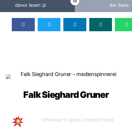
vs
davor lesen 🤝
der Serie
Falk Sieghard Gruner
Influencer in ganz Chemnitz Nord